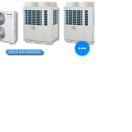
MEER INFORMATIE
Contact
Argion Airconditioning B.V.
Hoflaan 23
6715 AG EDE
Tel:
0318-843193
info@argion.nl