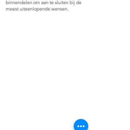
binnendelen om aan te sluiten bij de
meest uiteenlopende wensen.
Contact
Argion Airconditioning B.V.
Hoflaan 23
6715 AG EDE
Tel:
0318-843193
info@argion.nl